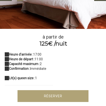
La chambre Chubac
à partir de
125€ /nuit
Heure d'arrivée :
17:00
Heure de départ :
11:00
Capacité maximum :
2
Confirmation :
Immédiate
Lit(s) queen size :
1
RÉSERVER