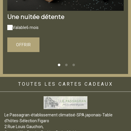
Une nuitée détente
La
Valable
6 mois
V
OFFRIR
TOUTES LES CARTES CADEAUX
Le Passagran-établissement climatisé-SPA japonais-Table
d'hôtes-Sélection Figaro
2 Rue Louis Gauchon,