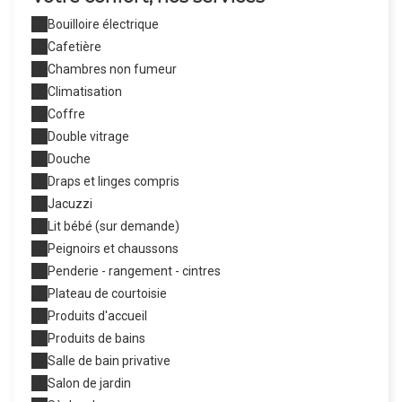
Bouilloire électrique
Cafetière
Chambres non fumeur
Climatisation
Coffre
Double vitrage
Douche
Draps et linges compris
Jacuzzi
Lit bébé (sur demande)
Peignoirs et chaussons
Penderie - rangement - cintres
Plateau de courtoisie
Produits d'accueil
Produits de bains
Salle de bain privative
Salon de jardin